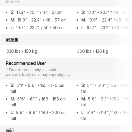
(床から)
S:
17.3" - 20.1" / 44 - 51 cm
S:
17.3" - 20.1" / 44 - 51 c
M:
18.9" - 22.4" / 48 - 57 cm
M:
18.9" - 22.4" / 48 - 57
L:
19.7" - 23.2" / 50 - 59 cm
L:
19.7" - 23.2" / 50 - 59 
耐重量
330 lbs / 150 kg
300 lbs / 136 kg
Recommended User
* For reference only, as each
person's body ratio may vary slightly.
S:
5'1" - 5'6" / 155 - 170 cm
S:
5'1"- 5'6" / 155 - 170 c
tall
tall
M:
5'6" - 6'1" / 168 - 185 cm
M:
5'6" - 6'1" / 168 - 185
tall
tall
L:
5'9" - 6'6" / 180 - 200 cm
L:
5'9" - 6'6" / 180 - 200
tall
tall
保証