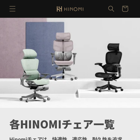
コンテ
カ
ンツに
ー
進む
ト
各HINOMIチェア一覧
Hinomiチェアは、快適性、適応性、耐久性を追求