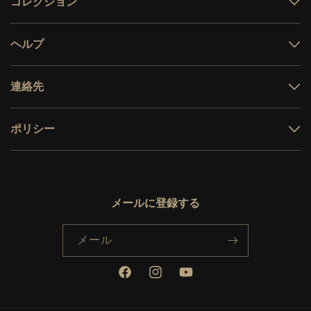
コレクション
テクノロジー
オフィスチェア
ヘルプ
Hinomiチェア比較対照表
H2 Pro 組み立てガイド
連絡先
H1 Pro V2 組み立てガイド
お問い合わせ
ポリシー
広報・PRお問い合わせ
返品保証について
試座場所
保証期間の延長について
販売代理店募集
メールに登録する
配達・配送について
大量注文
返品・返金について
ストア一覧
メール
法律に関する情報
プライバシーについて
Facebook
Instagram
YouTube
利用規約