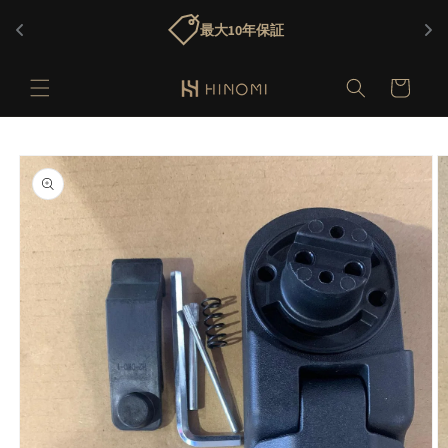
コンテ
ンツに
最大10年保証
進む
カ
ー
ト
商品情
報にス
キップ