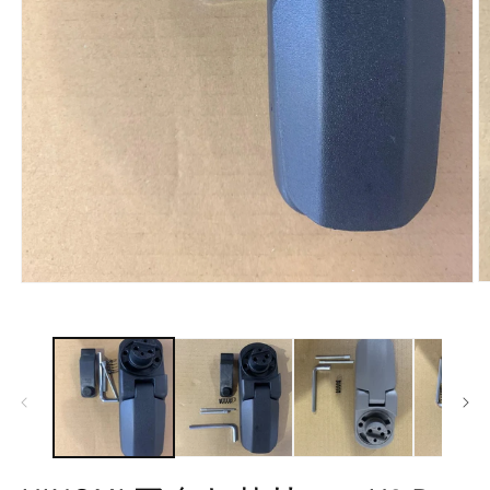
モ
ー
ダ
ル
で
メ
デ
ィ
ア
(
(1)
を