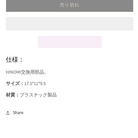
販
販
販
れ
れ
売り切れ
売
売
売
セ
セ
て
て
で
で
で
い
い
サ
サ
き
き
き
る
る
ま
ま
ま
リ
か
リ
か
せ
せ
せ
販
販
ん
ん
ん
ー：
ー：
売
売
で
で
H2
H2
き
き
Pro
Pro
ま
ま
せ
せ
ア
ア
ん
ん
ー
ー
仕様：
ム
ム
レ
レ
HINOMI交換用部品。
ス
ス
サイズ：
17.5*11*9.5
ト
ト
リ
リ
材質
：
プラスチック製品
フ
フ
テ
テ
Share
ィ
ィ
ン
ン
グ
グ