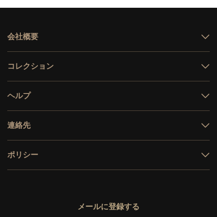
機
機
構
構
の
の
数
数
会社概要
量
量
HINOMI について
を
を
コレクション
減
増
テクノロジー
ら
や
オフィスチェア
す
す
ヘルプ
Hinomiチェア比較対照表
H2 Pro 組み立てガイド
連絡先
H1 Pro V2 組み立てガイド
お問い合わせ
ポリシー
広報・PRお問い合わせ
返品保証について
試座場所
保証期間の延長について
販売代理店募集
メールに登録する
配達・配送について
大量注文