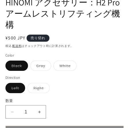
HINOMI アクセサリー：H2 Pro
開
く
アームレストリフティング機
構
通
¥500 JPY
売り切れ
常
税込
配送料
はチェックアウト時に計算されます。
価
Color
格
バ
バ
バ
Black
Gray
White
リ
リ
リ
エ
エ
エ
ー
ー
ー
Direction
シ
シ
シ
ョ
ョ
ョ
バ
バ
Left
Right
ン
ン
ン
リ
リ
は
は
は
エ
エ
売
売
売
ー
ー
数量
り
り
り
シ
シ
切
切
切
ョ
ョ
れ
れ
れ
ン
ン
て
て
て
HINOMI
HINOMI
は
は
い
い
い
売
売
ア
ア
る
る
る
り
り
か
か
か
ク
ク
切
切